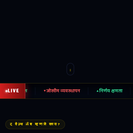
LIVE
ण अ‍ॅक्सेस
जोखीम व्यवस्थापन
निर्णय क्षमता
ला
▼
▲
▼
द वेल्थ लॅब म्हणजे काय?