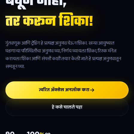
बघून नाही,
तर करून शिका!
गुंतवणूक आणि ट्रेडिंग हे प्रत्यक्ष अनुभव घेऊन शिका. खर्‍या आयुष्यात
घडणार्‍या परिस्थितींचा अनुभव घ्या, निर्णय घ्यायला शिका, रिस्क मॅनेज
करायला शिका आणि संपत्ती कशी तयार केली जाते हे प्रत्यक्ष अनुभवातून
समजून घ्या.
त्वरित अ‍ॅक्सेस अनलॉक करा
हे कसे चालते पहा