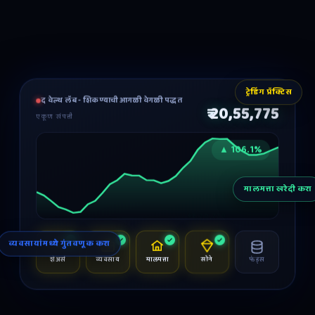
ट्रेडिंग प्रॅक्टिस
द वेल्थ लॅब - शिकण्याची आगळी वेगळी पद्धत
₹
21,90,377
एकूण संपत्ती
▲ 126.0%
मालमत्ता खरेदी करा
+₹1,99,136
व्यवसायांमध्ये गुंतवणूक करा
फंड्स
शेअर्स
व्यवसाय
मालमत्ता
सोने