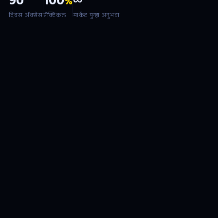
90
100
∞
%
दिवस अ‍ॅक्सेस
प्रॅक्टिकल
मार्केट पुन्हा अनुभवा