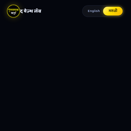
द वेल्थ लॅब
English
मराठी